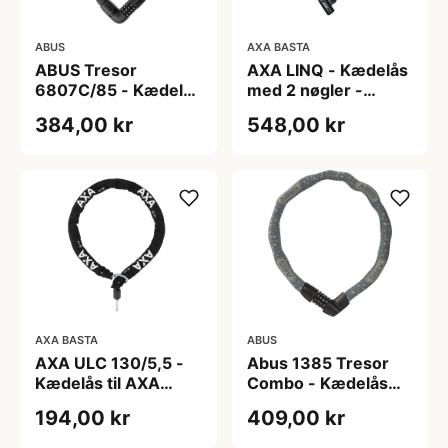
ABUS
AXA BASTA
ABUS Tresor
AXA LINQ - Kædelås
6807C/85 - Kædelås
med 2 nøgler -
- Sort
1800x9,5mm - Sort
384,00 kr
548,00 kr
AXA BASTA
ABUS
AXA ULC 130/5,5 -
Abus 1385 Tresor
Kædelås til AXA
Combo - Kædelås
Block XXL - Ekstra
med kode - Grå - 75
194,00 kr
409,00 kr
sikkerhed
cm