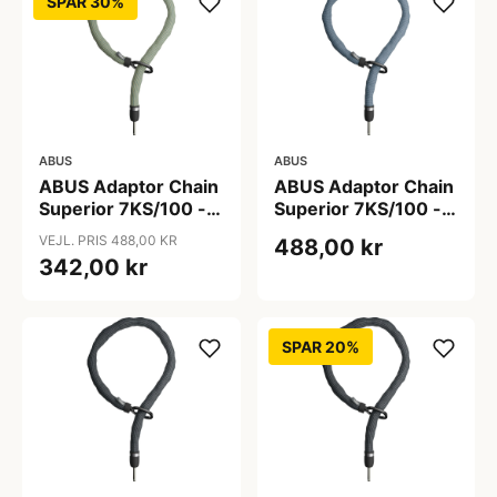
SPAR 30%
ABUS
ABUS
ABUS Adaptor Chain
ABUS Adaptor Chain
Superior 7KS/100 -
Superior 7KS/100 -
Kædelås - Bike
Kædelås - Metal
VEJL. PRIS 488,00 KR
488,00 kr
Packing Green
Blue
342,00 kr
SPAR 20%