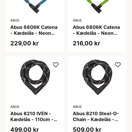
ABUS
ABUS
Abus 6806K Catena
Abus 6806K Catena
- Kædelås - Neon
- Kædelås - Neon
blue - 85 cm
green - 85 cm
229,00 kr
216,00 kr
ABUS
ABUS
Abus 8210 IVEN -
Abus 8210 Steel-O-
Kædelås - 110cm -
Chain - Kædelås -
Sort
140cm - Sort
499,00 kr
509,00 kr