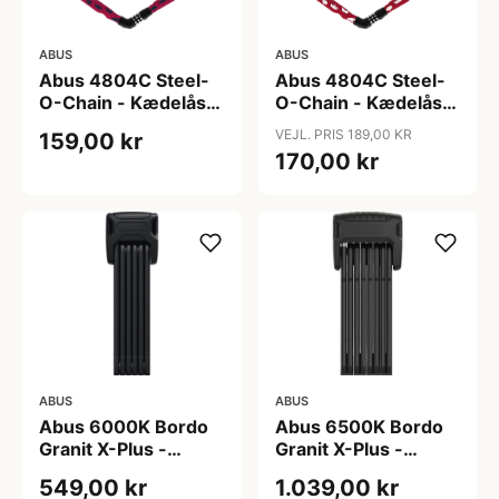
ABUS
ABUS
Abus 4804C Steel-
Abus 4804C Steel-
O-Chain - Kædelås -
O-Chain - Kædelås -
75cm - Pink symbols
75cm - Red symbols
VEJL. PRIS 189,00 KR
159,00 kr
170,00 kr
ABUS
ABUS
Abus 6000K Bordo
Abus 6500K Bordo
Granit X-Plus -
Granit X-Plus -
Foldelås - Sort -
Foldelås - Sort -
549,00 kr
1.039,00 kr
90cm
120cm