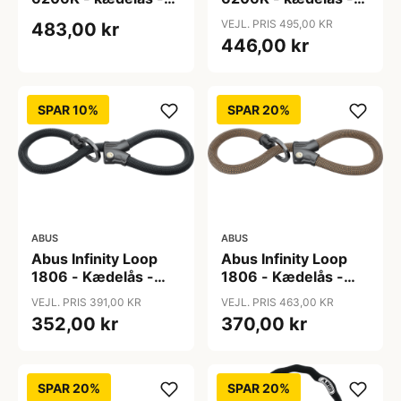
110 cm - Sort
85 cm - Sort
VEJL. PRIS 495,00 KR
483,00 kr
446,00 kr
SPAR 10%
SPAR 20%
ABUS
ABUS
Abus Infinity Loop
Abus Infinity Loop
1806 - Kædelås -
1806 - Kædelås -
110 cm - Sort
140 cm - Autumm
VEJL. PRIS 391,00 KR
VEJL. PRIS 463,00 KR
Orange
352,00 kr
370,00 kr
SPAR 20%
SPAR 20%