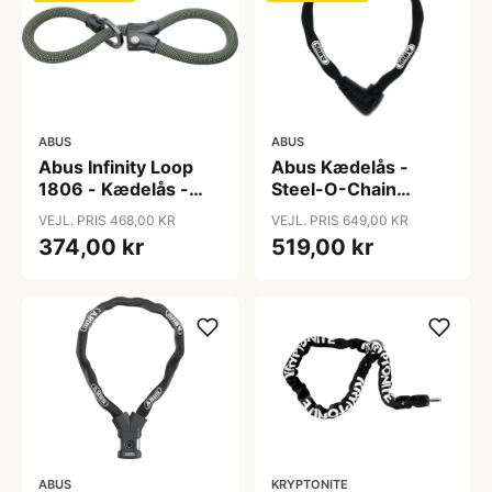
ABUS
ABUS
Abus Infinity Loop
Abus Kædelås -
1806 - Kædelås -
Steel-O-Chain
140 cm - Slow Green
9808K - 110 cm -
VEJL. PRIS 468,00 KR
VEJL. PRIS 649,00 KR
Sort
374,00 kr
519,00 kr
ABUS
KRYPTONITE