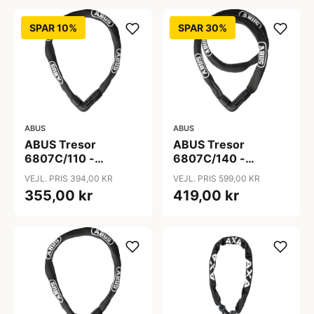
SPAR 10%
SPAR 30%
ABUS
ABUS
ABUS Tresor
ABUS Tresor
6807C/110 -
6807C/140 -
Kædelås - Sort
Kædelås - Sort
VEJL. PRIS 394,00 KR
VEJL. PRIS 599,00 KR
355,00 kr
419,00 kr