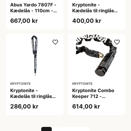
Abus Yardo 7807F -
Kryptonite -
Kædelås - 110cm -
Kædelås til ringlås
Sort
kombination -
667,00 kr
400,00 kr
9,5mm x 120cm
KRYPTONITE
KRYPTONITE
Kryptonite -
Kryptonite Combo
Kædelås til ringlås
Keeper 712 -
kombination 6mm x
Kædelås med kode -
286,00 kr
614,00 kr
150cm - Passer til
7mm x 120cm
Abus/AXA/Trelock
og Kryptonite