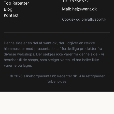
Tlf. 78768672
Top Rabatter
Mail:
hej@want.dk
Blog
Kontakt
Cookie- og privatlivspolitik
Denne side er en del af want.dk, der udgiver en række
hjemmesider med præsentation af forskellige produkter fra
diverse webshops. Der sælges ikke varer fra denne side - vi
henviser til de shops, som sælger varen. Vi har heller ikke
varerne på lager.
© 2026 silkeborgmountainbikecenter.dk. Alle rettigheder
forbeholdes.