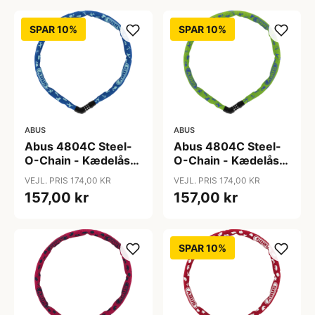
SPAR 10%
SPAR 10%
ABUS
ABUS
Abus 4804C Steel-
Abus 4804C Steel-
O-Chain - Kædelås -
O-Chain - Kædelås -
75cm - Blue symbols
75cm - Lime
VEJL. PRIS 174,00 KR
VEJL. PRIS 174,00 KR
symbols
157,00 kr
157,00 kr
SPAR 10%