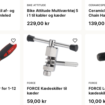
BIKE ATTITUDE
CERAMICSP
l af- og
Bike Attitude Multiværktøj 5
Ceramic
mleled
i 1 til kabler og kæder
Chain H
229,00 kr
139,00
FORCE
FORCE
 for 1-12
FORCE Kædeskiller til
FORCE Lø
kæder
kædeskil
59,00 kr
10,00 