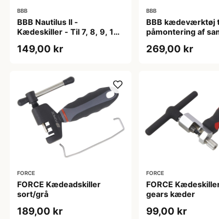
BBB
BBB
BBB Nautilus II -
BBB kædeværktøj ti
Kædeskiller - Til 7, 8, 9, 10
påmontering af sa
og 11 speed - Sort
149,00 kr
269,00 kr
FORCE
FORCE
FORCE Kædeadskiller
FORCE Kædeskiller
sort/grå
gears kæder
189,00 kr
99,00 kr