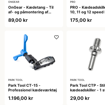
ONGEAR
PRO
OnGear - Kædetang - Til
PRO - Kædeadskiller
af- og påmontering af
10, 11 og 12 speed
Powerlink
89,00 kr
175,00 kr
PARK TOOL
PARK TOOL
Park Tool CT-15 -
Park Tool CTP - Stift
Professionel kædeværktøj
kædeadskiller - 1 st
CT-1/2/3/3.2/5 og
1.196,00 kr
29,00 kr