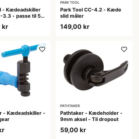
PARK TOOL
l - Kædeadskiller
Park Tool CC-4.2 - Kæde
-3.3 - passe til 5-
slid måler
s kæder
 kr
149,00 kr
PATHTAKER
r - Kædeadskiller -
Pathtaker - Kædeholder -
 gear
9mm aksel - Til dropout
kr
59,00 kr