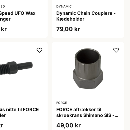
EED
DYNAMIC
Speed UFO Wax
Dynamic Chain Couplers -
anger
Kædeholder
 kr
79,00 kr
FORCE
s nitte til FORCE
FORCE aftrækker til
ler
skruekrans Shimano SIS -
Hærdet stål
kr
49,00 kr