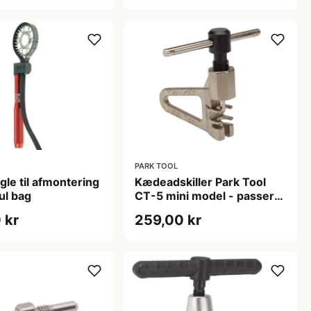
PARK TOOL
gle til afmontering
Kædeadskiller Park Tool
ul bag
CT-5 mini model - passer
op til 12 gears kæder
 kr
259,00 kr