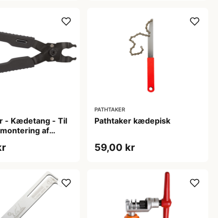
PATHTAKER
r - Kædetang - Til
Pathtaker kædepisk
åmontering af
k
kr
59,00 kr