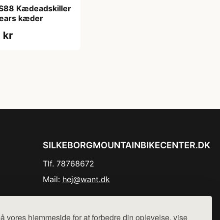
S88 Kædeadskiller
 gears kæder
 kr
SILKEBORGMOUNTAINBIKECENTER.DK
Tlf. 78768672
Mail:
hej@want.dk
Cookie- og privatlivspolitik
å vores hjemmeside for at forbedre din oplevelse, vise