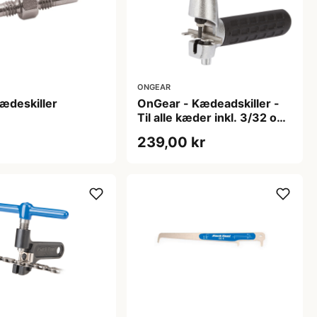
ONGEAR
 kædeskiller
OnGear - Kædeadskiller -
Til alle kæder inkl. 3/32 og
3/16"
r
239,00 kr