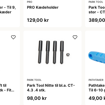
PRO
PARK TOOL
 - Til 9,
PRO Kædeholder
Park Too
 kæder
stor - CT
12 gear
129,00 kr
389,00
PARK TOOL
PATHTAKER
 til
Park Tool Nitte til bl.a. CT-
Pathtake
k - Fits
4.3 .4 stk.
Til 6-10
 7
98,00 kr
49,00 