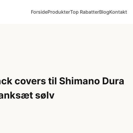
Forside
Produkter
Top Rabatter
Blog
Kontakt
ck covers til Shimano Dura
anksæt sølv