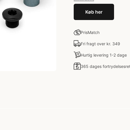
Køb her
PrisMatch
Fri fragt over kr. 349
Hurtig levering 1-2 dage
365 dages fortrydelsesre