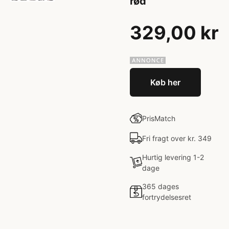
rød
329,00 kr
Køb her
PrisMatch
Fri fragt over kr. 349
Hurtig levering 1-2
dage
365 dages
fortrydelsesret