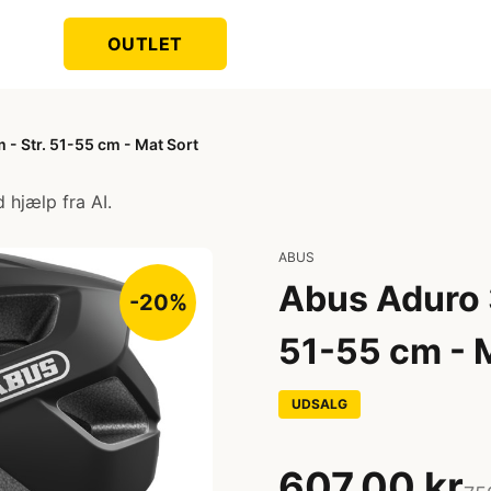
OUTLET
 - Str. 51-55 cm - Mat Sort
 hjælp fra AI.
ABUS
Abus Aduro 3
-20%
51-55 cm - 
UDSALG
607,00 kr