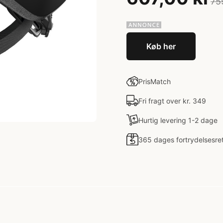
75
Køb her
PrisMatch
Fri fragt over kr. 349
Hurtig levering 1-2 dage
365 dages fortrydelsesre