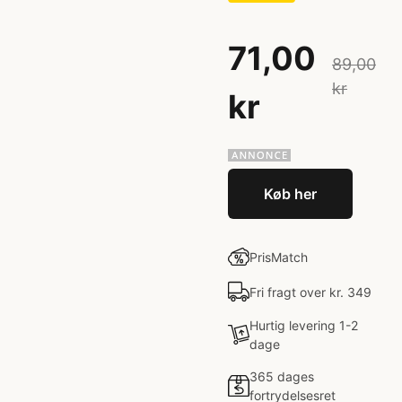
71,00
89,00
kr
kr
Køb her
PrisMatch
Fri fragt over kr. 349
Hurtig levering 1-2
dage
365 dages
fortrydelsesret