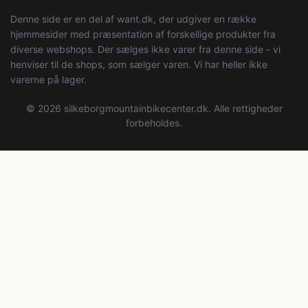
Denne side er en del af want.dk, der udgiver en række
hjemmesider med præsentation af forskellige produkter fra
diverse webshops. Der sælges ikke varer fra denne side - vi
henviser til de shops, som sælger varen. Vi har heller ikke
varerne på lager.
© 2026 silkeborgmountainbikecenter.dk. Alle rettigheder
forbeholdes.