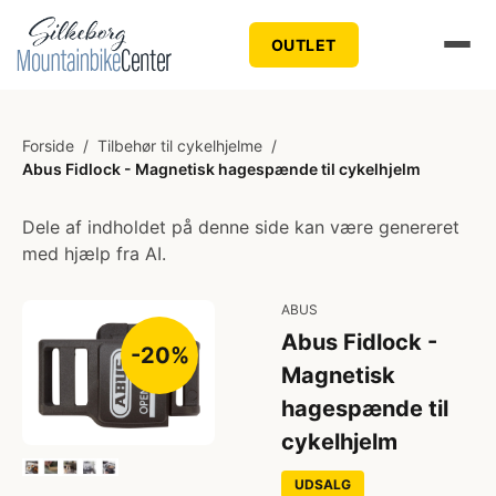
OUTLET
Forside
/
Tilbehør til cykelhjelme
/
Abus Fidlock - Magnetisk hagespænde til cykelhjelm
Dele af indholdet på denne side kan være genereret
med hjælp fra AI.
ABUS
Abus Fidlock -
-20%
Magnetisk
hagespænde til
cykelhjelm
UDSALG