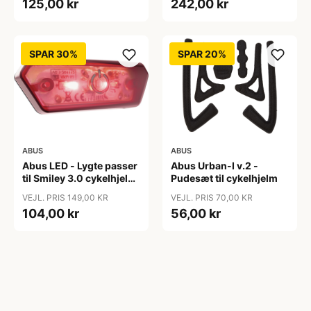
125,00 kr
242,00 kr
SPAR 30%
SPAR 20%
ABUS
ABUS
Abus LED - Lygte passer
Abus Urban-I v.2 -
til Smiley 3.0 cykelhjelm
Pudesæt til cykelhjelm
- USB genopladelig
VEJL. PRIS 149,00 KR
VEJL. PRIS 70,00 KR
104,00 kr
56,00 kr