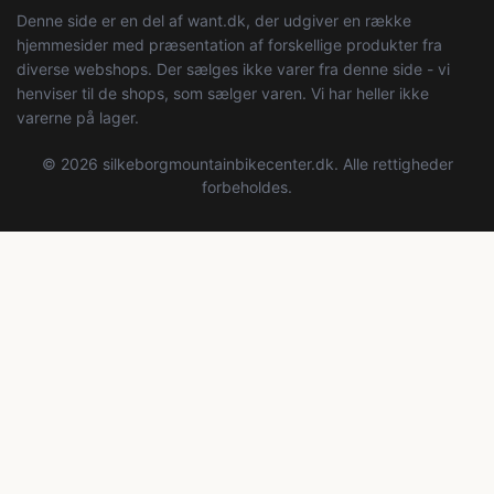
Denne side er en del af want.dk, der udgiver en række
hjemmesider med præsentation af forskellige produkter fra
diverse webshops. Der sælges ikke varer fra denne side - vi
henviser til de shops, som sælger varen. Vi har heller ikke
varerne på lager.
© 2026 silkeborgmountainbikecenter.dk. Alle rettigheder
forbeholdes.