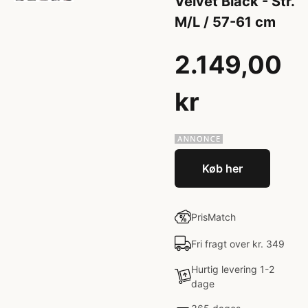
Velvet Black - Str.
M/L / 57-61 cm
2.149,00
kr
Køb her
PrisMatch
Fri fragt over kr. 349
Hurtig levering 1-2
dage