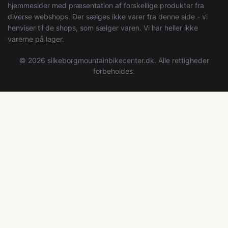
hjemmesider med præsentation af forskellige produkter fra
diverse webshops. Der sælges ikke varer fra denne side - vi
henviser til de shops, som sælger varen. Vi har heller ikke
varerne på lager.
© 2026 silkeborgmountainbikecenter.dk. Alle rettigheder
forbeholdes.