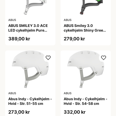
ABUS
ABUS
ABUS SMILEY 3.0 ACE
ABUS Smiley 3.0
LED cykelhjelm Pure
cykelhjelm Shiny Green
Mint
(Hjelmstørrelse: 45-50
389,00 kr
279,00 kr
cm)
ABUS
ABUS
Abus Indy - Cykelhjelm -
Abus Indy - Cykelhjelm -
Hvid - Str. 51-55 cm
Hvid - Str. 54-58 cm
273,00 kr
332,00 kr