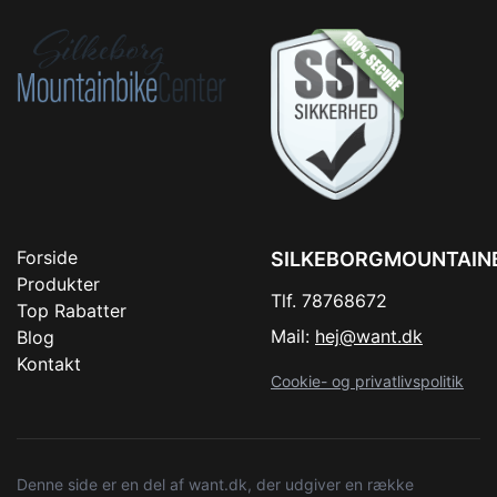
Forside
SILKEBORGMOUNTAIN
Produkter
Tlf. 78768672
Top Rabatter
Mail:
hej@want.dk
Blog
Kontakt
Cookie- og privatlivspolitik
Denne side er en del af want.dk, der udgiver en række