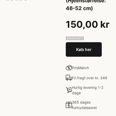
(Hjelmstørrelse:
46-52 cm)
150,00 kr
Køb her
PrisMatch
Fri fragt over kr. 349
Hurtig levering 1-2
dage
365 dages
fortrydelsesret