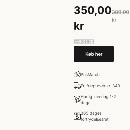
350,00
389,00
kr
kr
Køb her
PrisMatch
Fri fragt over kr. 349
Hurtig levering 1-2
dage
365 dages
fortrydelsesret