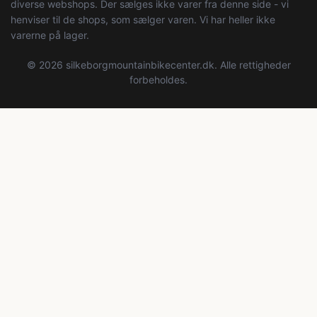
diverse webshops. Der sælges ikke varer fra denne side - vi
henviser til de shops, som sælger varen. Vi har heller ikke
varerne på lager.
© 2026 silkeborgmountainbikecenter.dk. Alle rettigheder
forbeholdes.