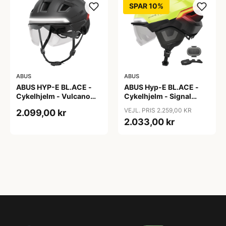
SPAR 10%
ABUS
ABUS
ABUS HYP-E BL.ACE -
ABUS Hyp-E BL.ACE -
Cykelhjelm - Vulcano
Cykelhjelm - Signal
Titan - Str. S
Yellow - Str. L / 57-61 cm
VEJL. PRIS 2.259,00 KR
2.099,00 kr
2.033,00 kr