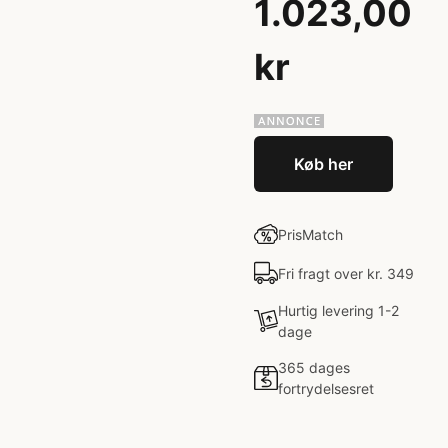
1.023,00
kr
Køb her
PrisMatch
Fri fragt over kr. 349
Hurtig levering 1-2
dage
365 dages
fortrydelsesret