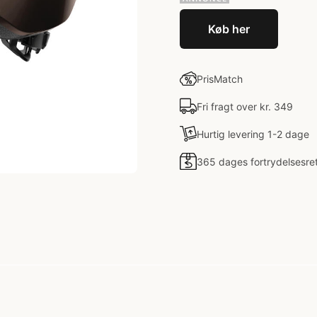
Køb her
PrisMatch
Fri fragt over kr. 349
Hurtig levering 1-2 dage
365 dages fortrydelsesre