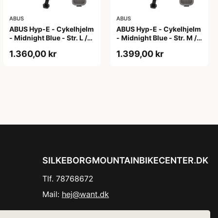
ABUS
ABUS
ABUS Hyp-E - Cykelhjelm
ABUS Hyp-E - Cykelhjelm
- Midnight Blue - Str. L /
- Midnight Blue - Str. M /
57-61 cm
54-58 cm
1.360,00 kr
1.399,00 kr
SILKEBORGMOUNTAINBIKECENTER.DK
Tlf. 78768672
Mail:
hej@want.dk
Cookie- og privatlivspolitik