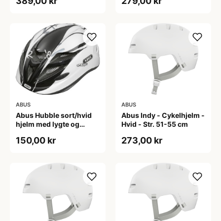
389,00 kr
279,00 kr
cm)
ABUS
ABUS
Abus Hubble sort/hvid
Abus Indy - Cykelhjelm -
hjelm med lygte og
Hvid - Str. 51-55 cm
magnet spænde
150,00 kr
273,00 kr
(Hjelmstørrelse: 46-52
cm)