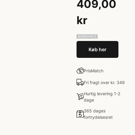
409,00
kr
Køb her
PrisMatch
Fri fragt over kr. 349
Hurtig levering 1-2
dage
365 dages
fortrydelsesret