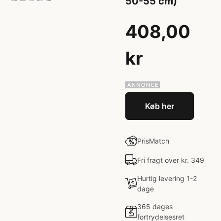
50-55 cm)
408,00
kr
Køb her
PrisMatch
Fri fragt over kr. 349
Hurtig levering 1-2
dage
365 dages
fortrydelsesret