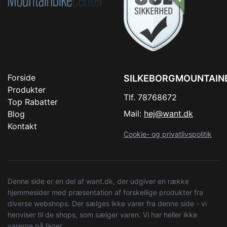
Forside
SILKEBORGMOUNTAIN
Produkter
Tlf. 78768672
Top Rabatter
Mail:
hej@want.dk
Blog
Kontakt
Cookie- og privatlivspolitik
Denne side er en del af want.dk, der udgiver en række
hjemmesider med præsentation af forskellige produkter fra
diverse webshops. Der sælges ikke varer fra denne side - vi
henviser til de shops, som sælger varen. Vi har heller ikke
varerne på lager.