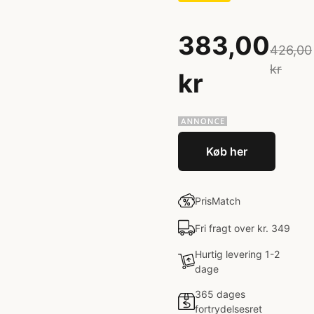
383,00
426,00
kr
kr
Køb her
PrisMatch
Fri fragt over kr. 349
Hurtig levering 1-2
dage
365 dages
fortrydelsesret