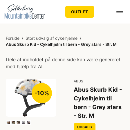
OUTLET
Forside
/
Stort udvalg af cykelhjelme
/
Abus Skurb Kid - Cykelhjelm til børn - Grey stars - Str. M
Dele af indholdet på denne side kan være genereret
med hjælp fra AI.
ABUS
Abus Skurb Kid -
-10%
Cykelhjelm til
børn - Grey stars
- Str. M
UDSALG