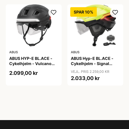
SPAR 10%
ABUS
ABUS
ABUS HYP-E BL.ACE -
ABUS Hyp-E BL.ACE -
Cykelhjelm - Vulcano
Cykelhjelm - Signal
Titan - Str. S
Yellow - Str. L / 57-61 cm
VEJL. PRIS 2.259,00 KR
2.099,00 kr
2.033,00 kr