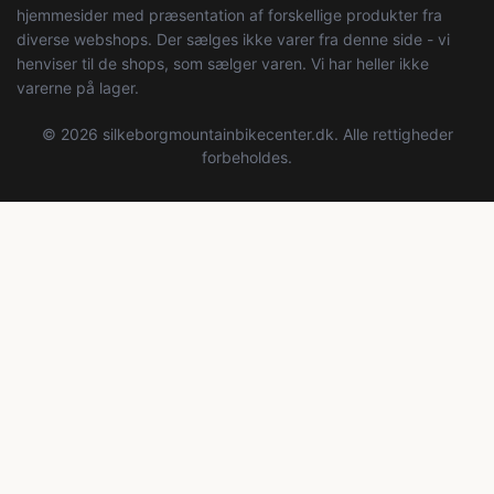
hjemmesider med præsentation af forskellige produkter fra
diverse webshops. Der sælges ikke varer fra denne side - vi
henviser til de shops, som sælger varen. Vi har heller ikke
varerne på lager.
© 2026 silkeborgmountainbikecenter.dk. Alle rettigheder
forbeholdes.