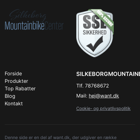
Forside
SILKEBORGMOUNTAIN
Produkter
Tlf. 78768672
Top Rabatter
Mail:
hej@want.dk
Blog
Kontakt
Cookie- og privatlivspolitik
Denne side er en del af want.dk, der udgiver en række