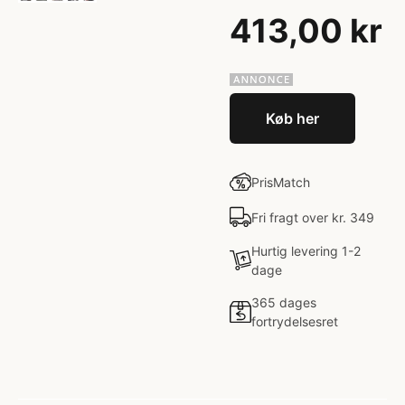
413,00 kr
Køb her
PrisMatch
Fri fragt over kr. 349
Hurtig levering 1-2
dage
365 dages
fortrydelsesret