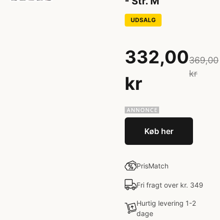
- Str. M
UDSALG
332,00
369,00
kr
kr
Køb her
PrisMatch
Fri fragt over kr. 349
Hurtig levering 1-2
dage