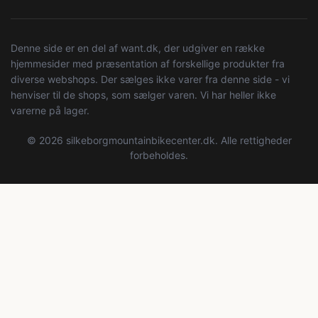
Denne side er en del af want.dk, der udgiver en række
hjemmesider med præsentation af forskellige produkter fra
diverse webshops. Der sælges ikke varer fra denne side - vi
henviser til de shops, som sælger varen. Vi har heller ikke
varerne på lager.
© 2026 silkeborgmountainbikecenter.dk. Alle rettigheder
forbeholdes.