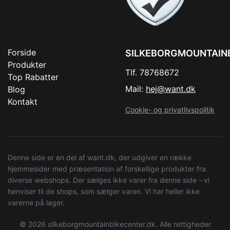
Forside
SILKEBORGMOUNTAIN
Produkter
Tlf. 78768672
Top Rabatter
Mail:
hej@want.dk
Blog
Kontakt
Cookie- og privatlivspolitik
Denne side er en del af want.dk, der udgiver en række
hjemmesider med præsentation af forskellige produkter fra
diverse webshops. Der sælges ikke varer fra denne side - vi
henviser til de shops, som sælger varen. Vi har heller ikke
varerne på lager.
© 2026 silkeborgmountainbikecenter.dk. Alle rettigheder