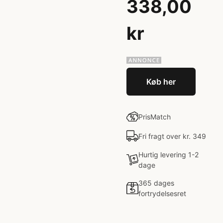
338,00
kr
Køb her
PrisMatch
Fri fragt over kr. 349
Hurtig levering 1-2
dage
365 dages
fortrydelsesret