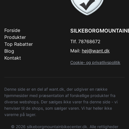
Forside
SILKEBORGMOUNTAIN
Produkter
Tlf. 78768672
Top Rabatter
Mail:
hej@want.dk
Blog
Kontakt
Cookie- og privatlivspolitik
Denne side er en del af want.dk, der udgiver en række
hjemmesider med præsentation af forskellige produkter fra
diverse webshops. Der sælges ikke varer fra denne side - vi
henviser til de shops, som sælger varen. Vi har heller ikke
varerne på lager.
© 2026 silkeborgmountainbikecenter.dk. Alle rettigheder