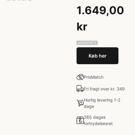
1.649,00
kr
Køb her
PrisMatch
Fri fragt over kr. 349
Hurtig levering 1-2
dage
365 dages
fortrydelsesret