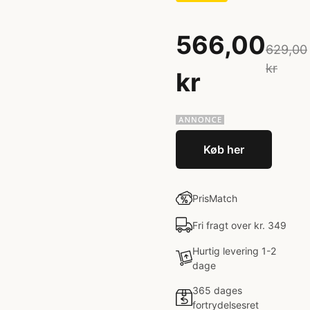
566,00
629,00
kr
kr
Køb her
PrisMatch
Fri fragt over kr. 349
Hurtig levering 1-2
dage
365 dages
fortrydelsesret