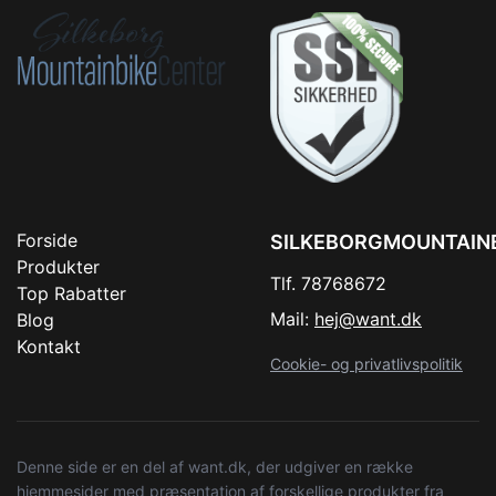
Forside
SILKEBORGMOUNTAIN
Produkter
Tlf. 78768672
Top Rabatter
Mail:
hej@want.dk
Blog
Kontakt
Cookie- og privatlivspolitik
Denne side er en del af want.dk, der udgiver en række
hjemmesider med præsentation af forskellige produkter fra