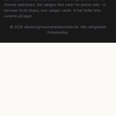
diverse webshops. Der sælges ikke varer fra denne side - vi
henviser til de shops, som sælger varen. Vi har heller ikke
varerne på lager.
© 2026 silkeborgmountainbikecenter.dk. Alle rettigheder
forbeholdes.