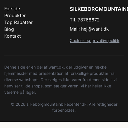
Forside
SILKEBORGMOUNTAIN
Produkter
Tlf. 78768672
Top Rabatter
Mail:
hej@want.dk
Blog
Kontakt
Cookie- og privatlivspolitik
Denne side er en del af want.dk, der udgiver en række
hjemmesider med præsentation af forskellige produkter fra
diverse webshops. Der sælges ikke varer fra denne side - vi
henviser til de shops, som sælger varen. Vi har heller ikke
varerne på lager.
© 2026 silkeborgmountainbikecenter.dk. Alle rettigheder
forbeholdes.