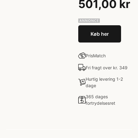
501,00 kr
Køb her
PrisMatch
Fri fragt over kr. 349
Hurtig levering 1-2
dage
365 dages
fortrydelsesret