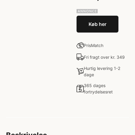
Køb her
PrisMatch
Fri fragt over kr. 349
Hurtig levering 1-2
dage
365 dages
fortrydelsesret