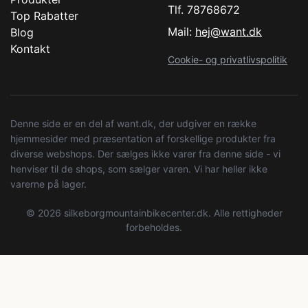
Tlf. 78768672
Top Rabatter
Mail:
hej@want.dk
Blog
Kontakt
Cookie- og privatlivspolitik
Denne side er en del af want.dk, der udgiver en række
hjemmesider med præsentation af forskellige produkter fra
diverse webshops. Der sælges ikke varer fra denne side - vi
henviser til de shops, som sælger varen. Vi har heller ikke
varerne på lager.
© 2026 silkeborgmountainbikecenter.dk. Alle rettigheder
forbeholdes.