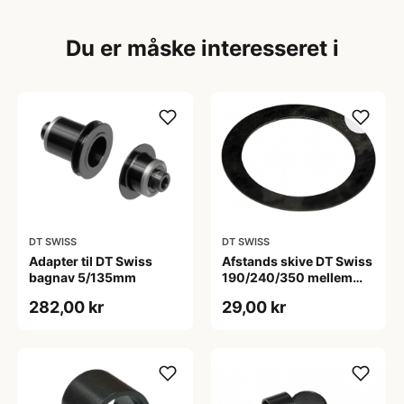
Du er måske interesseret i
DT SWISS
DT SWISS
Adapter til DT Swiss
Afstands skive DT Swiss
bagnav 5/135mm
190/240/350 mellem
inderste leje og
282,00 kr
29,00 kr
gevindring