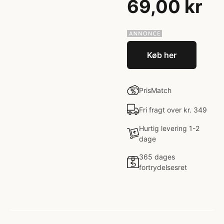
69,00 kr
Køb her
PrisMatch
Fri fragt over kr. 349
Hurtig levering 1-2
dage
365 dages
fortrydelsesret