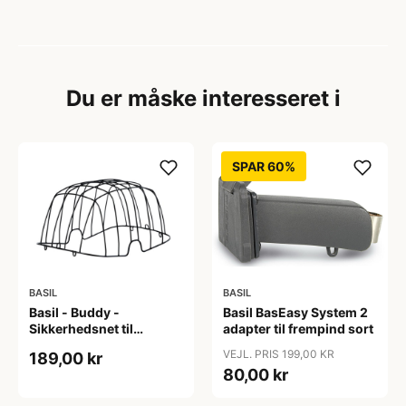
Du er måske interesseret i
SPAR 60%
BASIL
BASIL
Basil - Buddy -
Basil BasEasy System 2
Sikkerhedsnet til
adapter til frempind sort
hundekurv - Passer til
VEJL. PRIS 199,00 KR
189,00 kr
Basil-20017
80,00 kr