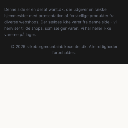
Denne side er en del af want.dk, der udgiver en række
hjemmesider med præsentation af forskellige produkter fra
diverse webshops. Der sælges ikke varer fra denne side - vi
henviser til de shops, som sælger varen. Vi har heller ikke
varerne på lager.
© 2026 silkeborgmountainbikecenter.dk. Alle rettigheder
forbeholdes.