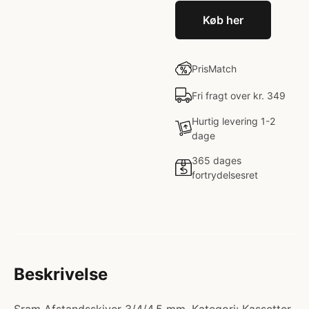
Køb her
PrisMatch
Fri fragt over kr. 349
Hurtig levering 1-2
dage
365 dages
fortrydelsesret
Beskrivelse