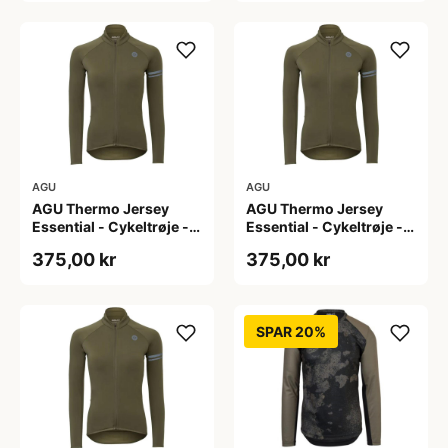
AGU
AGU
AGU Thermo Jersey
AGU Thermo Jersey
Essential - Cykeltrøje -
Essential - Cykeltrøje -
Dame - Army grøn - Str.
Dame - Army grøn - Str.
375,00 kr
375,00 kr
S
XL
SPAR 20%