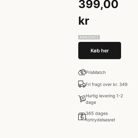
399,00
kr
Køb her
PrisMatch
Fri fragt over kr. 349
Hurtig levering 1-2
dage
365 dages
fortrydelsesret