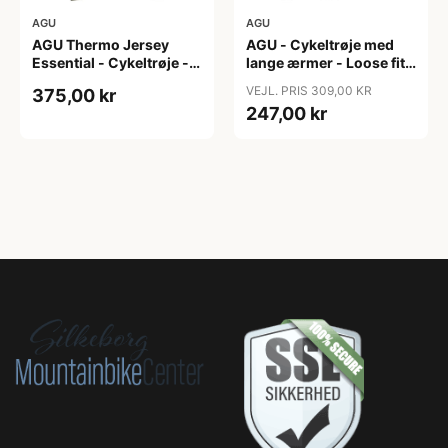
AGU
AGU
AGU Thermo Jersey
AGU - Cykeltrøje med
Essential - Cykeltrøje -
lange ærmer - Loose fit -
Dame - Army grøn - Str.
MTB - Army Grøn - Str. S
VEJL. PRIS 309,00 KR
375,00 kr
XXL
247,00 kr