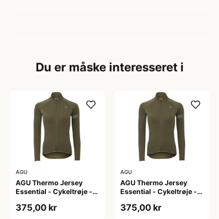
Du er måske interesseret i
AGU
AGU
AGU Thermo Jersey
AGU Thermo Jersey
Essential - Cykeltrøje -
Essential - Cykeltrøje -
Dame - Army grøn - Str.
Dame - Army grøn - Str.
375,00 kr
375,00 kr
L
M