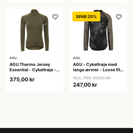
SPAR 20%
AGU
AGU
AGU Thermo Jersey
AGU - Cykeltrøje med
Essential - Cykeltrøje -
lange ærmer - Loose fit -
Dame - Army grøn - Str.
MTB - Army Grøn - Str. S
VEJL. PRIS 309,00 KR
375,00 kr
XXL
247,00 kr