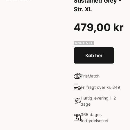
Sustained Grey -
Str. XL
479,00 kr
Køb her
PrisMatch
Fri fragt over kr. 349
Hurtig levering 1-2
dage
365 dages
fortrydelsesret