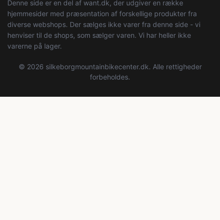
Denne side er en del af want.dk, der udgiver en række
hjemmesider med præsentation af forskellige produkter fra
diverse webshops. Der sælges ikke varer fra denne side - vi
henviser til de shops, som sælger varen. Vi har heller ikke
varerne på lager.
© 2026 silkeborgmountainbikecenter.dk. Alle rettigheder
forbeholdes.