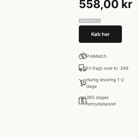
558,00 kr
Køb her
PrisMatch
Fri fragt over kr. 349
Hurtig levering 1-2
dage
365 dages
fortrydelsesret