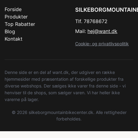
Forside
SILKEBORGMOUNTAIN
Produkter
Tlf. 78768672
Top Rabatter
Mail:
hej@want.dk
Blog
Kontakt
Cookie- og privatlivspolitik
Denne side er en del af want.dk, der udgiver en række
hjemmesider med præsentation af forskellige produkter fra
diverse webshops. Der sælges ikke varer fra denne side - vi
henviser til de shops, som sælger varen. Vi har heller ikke
varerne på lager.
© 2026 silkeborgmountainbikecenter.dk. Alle rettigheder
forbeholdes.