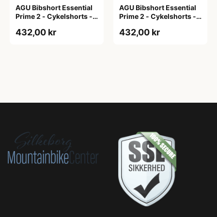
AGU Bibshort Essential
AGU Bibshort Essential
Prime 2 - Cykelshorts -
Prime 2 - Cykelshorts -
Dame - Army Grøn - Str.
Dame - Army Grøn - Str.
432,00 kr
432,00 kr
2XL
L