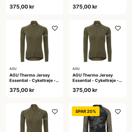
Dame - Army grøn - Str.
Dame - Army grøn - Str.
375,00 kr
375,00 kr
L
M
AGU
AGU
AGU Thermo Jersey
AGU Thermo Jersey
Essential - Cykeltrøje -
Essential - Cykeltrøje -
Dame - Army grøn - Str.
Dame - Army grøn - Str.
375,00 kr
375,00 kr
S
XL
SPAR 20%