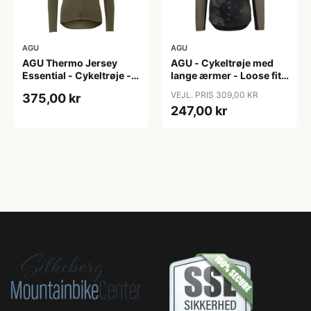
AGU
AGU
AGU Thermo Jersey
AGU - Cykeltrøje med
Essential - Cykeltrøje -
lange ærmer - Loose fit -
Dame - Army grøn - Str.
MTB - Army Grøn - Str. S
VEJL. PRIS 309,00 KR
375,00 kr
XXL
247,00 kr