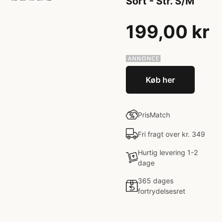
Sort - Str. S/M
199,00 kr
Køb her
PrisMatch
Fri fragt over kr. 349
Hurtig levering 1-2
dage
365 dages
fortrydelsesret