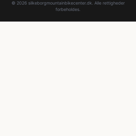
© 2026 silkeborgmountainbikecenter.dk. Alle rettigheder
forbeholdes.