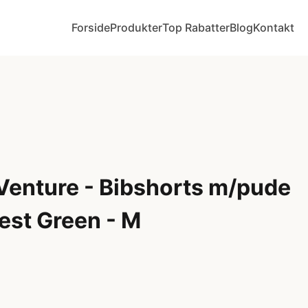
Forside
Produkter
Top Rabatter
Blog
Kontakt
Venture - Bibshorts m/pude
est Green - M