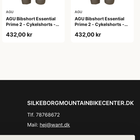
AGU
AGU
AGU Bibshort Essential
AGU Bibshort Essential
Prime 2 - Cykelshorts -
Prime 2 - Cykelshorts -
Dame - Army Grøn - Str.
Dame - Army Grøn - Str. L
432,00 kr
432,00 kr
2XL
SILKEBORGMOUNTAINBIKECENTER.DK
Tlf. 78768672
Mail:
hej@want.dk
Cookie- og privatlivspolitik