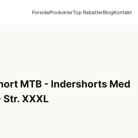
Forside
Produkter
Top Rabatter
Blog
Kontakt
hort MTB - Indershorts Med
- Str. XXXL