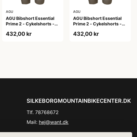
AGU
AGU
AGU Bibshort Essential
AGU Bibshort Essential
Prime 2 - Cykelshorts -
Prime 2 - Cykelshorts -
Dame - Army Grøn - Str.
Dame - Army Grøn - Str. L
432,00 kr
432,00 kr
2XL
SILKEBORGMOUNTAINBIKECENTER.DK
Tlf. 78768672
Mail:
hej@want.dk
Cookie- og privatlivspolitik