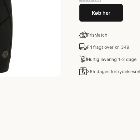
Køb her
PrisMatch
Fri fragt over kr. 349
Hurtig levering 1-2 dage
365 dages fortrydelsesre