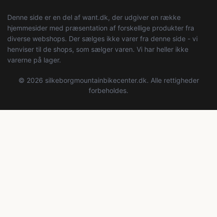
Denne side er en del af want.dk, der udgiver en række
hjemmesider med præsentation af forskellige produkter fra
diverse webshops. Der sælges ikke varer fra denne side - vi
henviser til de shops, som sælger varen. Vi har heller ikke
varerne på lager.
© 2026 silkeborgmountainbikecenter.dk. Alle rettigheder
forbeholdes.