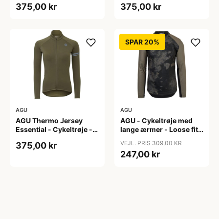
375,00 kr
375,00 kr
S
XL
SPAR 20%
AGU
AGU
AGU Thermo Jersey
AGU - Cykeltrøje med
Essential - Cykeltrøje -
lange ærmer - Loose fit -
Dame - Army grøn - Str.
MTB - Army Grøn - Str. S
VEJL. PRIS 309,00 KR
375,00 kr
XXL
247,00 kr