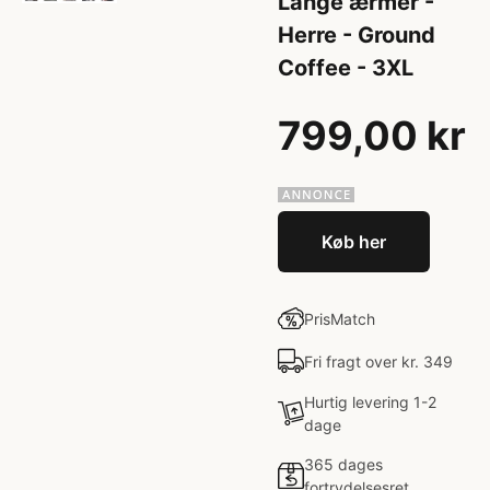
Lange ærmer -
Herre - Ground
Coffee - 3XL
799,00 kr
Køb her
PrisMatch
Fri fragt over kr. 349
Hurtig levering 1-2
dage
365 dages
fortrydelsesret