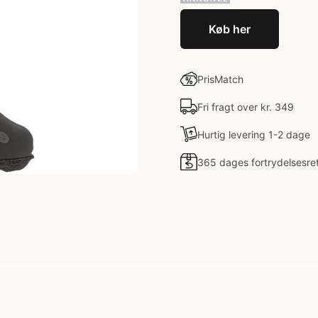
Køb her
PrisMatch
Fri fragt over kr. 349
Hurtig levering 1-2 dage
365 dages fortrydelsesre