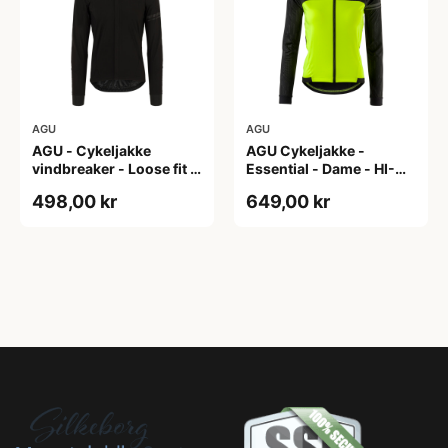
AGU
AGU
AGU - Cykeljakke
AGU Cykeljakke -
vindbreaker - Loose fit -
Essential - Dame - HI-
Sort - Str. XXXL
VIS - Sort/Gul - Str. M
498,00 kr
649,00 kr