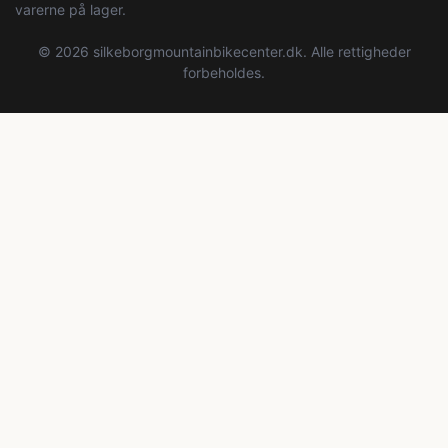
varerne på lager.
© 2026 silkeborgmountainbikecenter.dk. Alle rettigheder
forbeholdes.