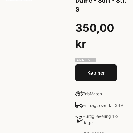
Dame - Sort - Str.
S
350,00
kr
Køb her
PrisMatch
Fri fragt over kr. 349
Hurtig levering 1-2
dage