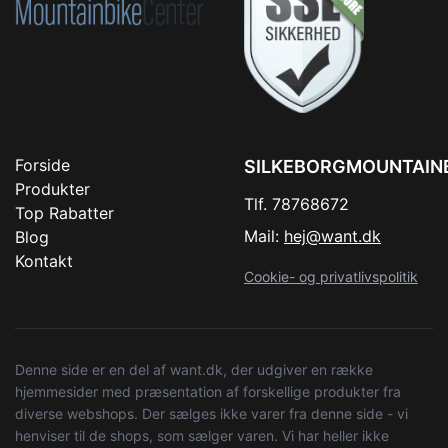
Forside
SILKEBORGMOUNTAIN
Produkter
Tlf. 78768672
Top Rabatter
Mail:
hej@want.dk
Blog
Kontakt
Cookie- og privatlivspolitik
Denne side er en del af want.dk, der udgiver en række
hjemmesider med præsentation af forskellige produkter fra
diverse webshops. Der sælges ikke varer fra denne side - vi
henviser til de shops, som sælger varen. Vi har heller ikke