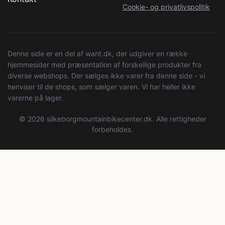
Cookie- og privatlivspolitik
Denne side er en del af want.dk, der udgiver en række
hjemmesider med præsentation af forskellige produkter fra
diverse webshops. Der sælges ikke varer fra denne side - vi
henviser til de shops, som sælger varen. Vi har heller ikke
varerne på lager.
© 2026 silkeborgmountainbikecenter.dk. Alle rettigheder
forbeholdes.