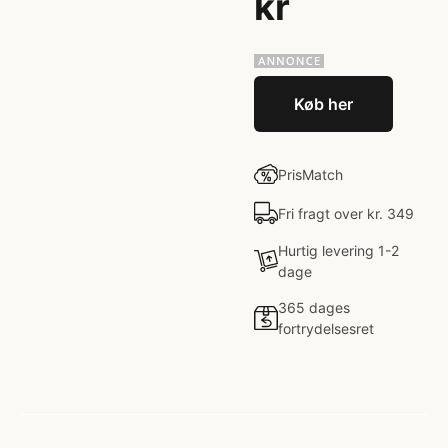
kr
Køb her
PrisMatch
Fri fragt over kr. 349
Hurtig levering 1-2
dage
365 dages
fortrydelsesret