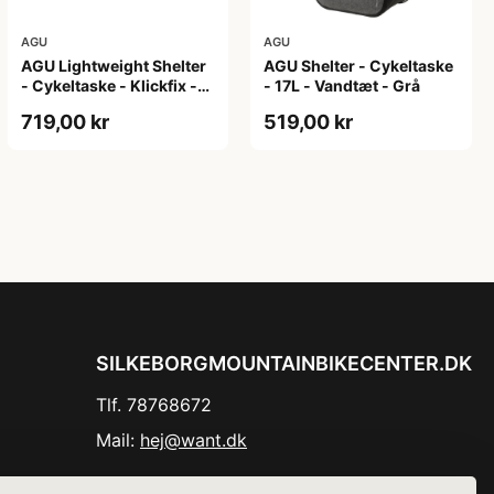
AGU
AGU
AGU Lightweight Shelter
AGU Shelter - Cykeltaske
- Cykeltaske - Klickfix -
- 17L - Vandtæt - Grå
21L - 2 stk - Sort
719,00 kr
519,00 kr
SILKEBORGMOUNTAINBIKECENTER.DK
Tlf. 78768672
Mail:
hej@want.dk
Cookie- og privatlivspolitik