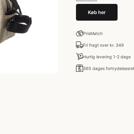
Køb her
PrisMatch
Fri fragt over kr. 349
Hurtig levering 1-2 dage
365 dages fortrydelsesre