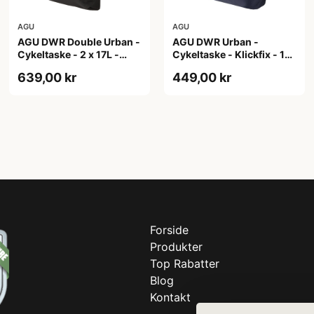
AGU
AGU
AGU DWR Double Urban -
AGU DWR Urban -
Cykeltaske - 2 x 17L -
Cykeltaske - Klickfix - 17L
Sort
- Navy blå
639,00 kr
449,00 kr
Forside
Produkter
Top Rabatter
Blog
Kontakt