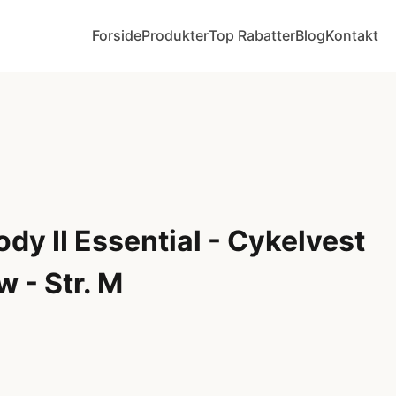
Forside
Produkter
Top Rabatter
Blog
Kontakt
y II Essential - Cykelvest
w - Str. M