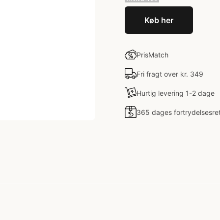
Køb her
PrisMatch
Fri fragt over kr. 349
Hurtig levering 1-2 dage
365 dages fortrydelsesre