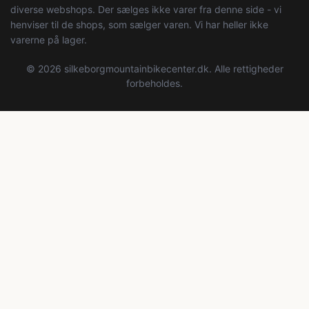
diverse webshops. Der sælges ikke varer fra denne side - vi
henviser til de shops, som sælger varen. Vi har heller ikke
varerne på lager.
© 2026 silkeborgmountainbikecenter.dk. Alle rettigheder
forbeholdes.