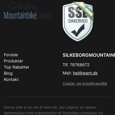
Forside
SILKEBORGMOUNTAIN
Produkter
Tlf. 78768672
Top Rabatter
Mail:
hej@want.dk
Blog
Kontakt
Cookie- og privatlivspolitik
Denne side er en del af want.dk, der udgiver en række
hjemmesider med præsentation af forskellige produkter fra