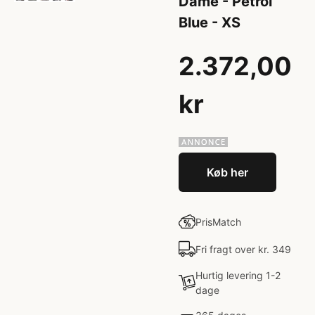
Dame - Petrol
Blue - XS
2.372,00
kr
Køb her
PrisMatch
Fri fragt over kr. 349
Hurtig levering 1-2
dage