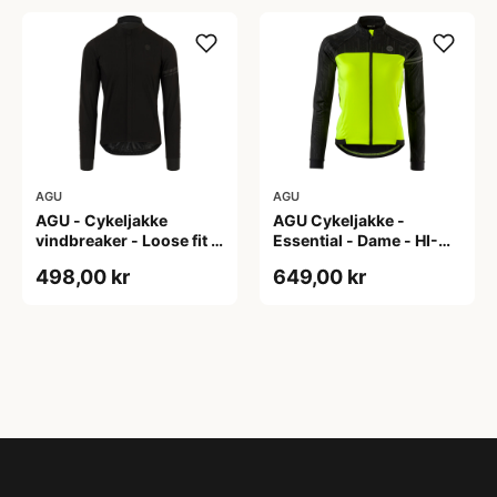
AGU
AGU
AGU - Cykeljakke
AGU Cykeljakke -
vindbreaker - Loose fit -
Essential - Dame - HI-
Sort - Str. XXXL
VIS - Sort/Gul - Str. M
498,00 kr
649,00 kr