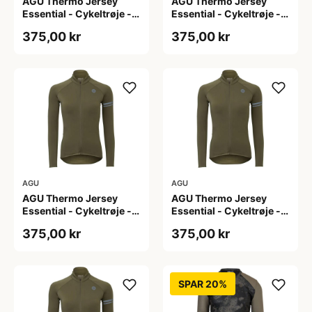
AGU Thermo Jersey
AGU Thermo Jersey
Essential - Cykeltrøje -
Essential - Cykeltrøje -
Dame - Army grøn - Str.
Dame - Army grøn - Str.
375,00 kr
375,00 kr
L
M
AGU
AGU
AGU Thermo Jersey
AGU Thermo Jersey
Essential - Cykeltrøje -
Essential - Cykeltrøje -
Dame - Army grøn - Str.
Dame - Army grøn - Str.
375,00 kr
375,00 kr
S
XL
SPAR 20%