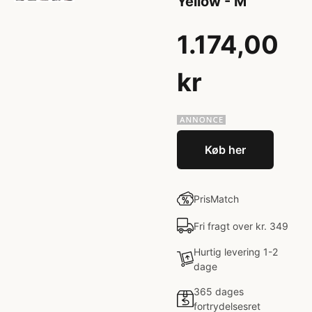
Yellow - M
1.174,00
kr
Køb her
PrisMatch
Fri fragt over kr. 349
Hurtig levering 1-2
dage
365 dages
fortrydelsesret