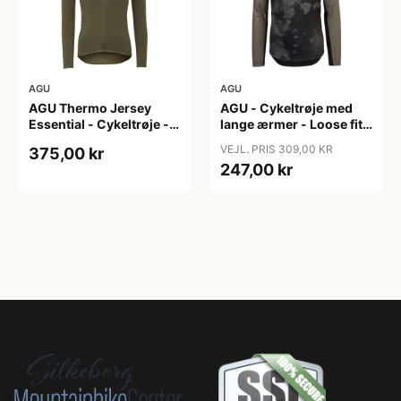
AGU
AGU
AGU Thermo Jersey
AGU - Cykeltrøje med
Essential - Cykeltrøje -
lange ærmer - Loose fit -
Dame - Army grøn - Str.
MTB - Army Grøn - Str. S
VEJL. PRIS 309,00 KR
375,00 kr
XXL
247,00 kr