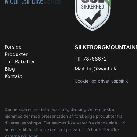
Forside
SILKEBORGMOUNTAIN
Produkter
Tlf. 78768672
Top Rabatter
Mail:
hej@want.dk
Blog
Kontakt
Cookie- og privatlivspolitik
Denne side er en del af want.dk, der udgiver en række
hjemmesider med præsentation af forskellige produkter fra
diverse webshops. Der sælges ikke varer fra denne side - vi
henviser til de shops, som sælger varen. Vi har heller ikke
varerne på lager.