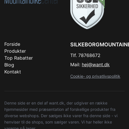
Forside
SILKEBORGMOUNTAIN
Produkter
Tlf. 78768672
Top Rabatter
Mail:
hej@want.dk
Blog
Kontakt
Cookie- og privatlivspolitik
Denne side er en del af want.dk, der udgiver en række
hjemmesider med præsentation af forskellige produkter fra
diverse webshops. Der sælges ikke varer fra denne side - vi
henviser til de shops, som sælger varen. Vi har heller ikke
varerne på lager.