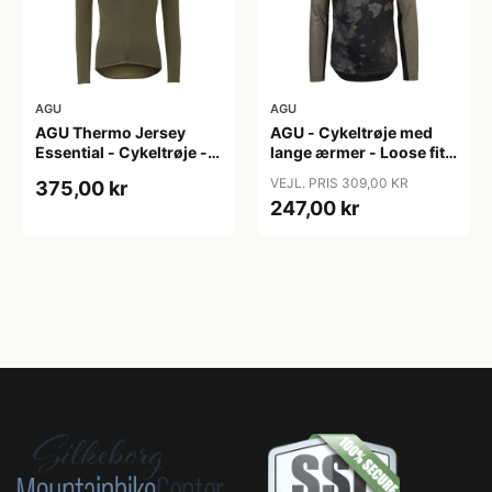
AGU
AGU
AGU Thermo Jersey
AGU - Cykeltrøje med
Essential - Cykeltrøje -
lange ærmer - Loose fit -
Dame - Army grøn - Str.
MTB - Army Grøn - Str. S
VEJL. PRIS 309,00 KR
375,00 kr
XXL
247,00 kr