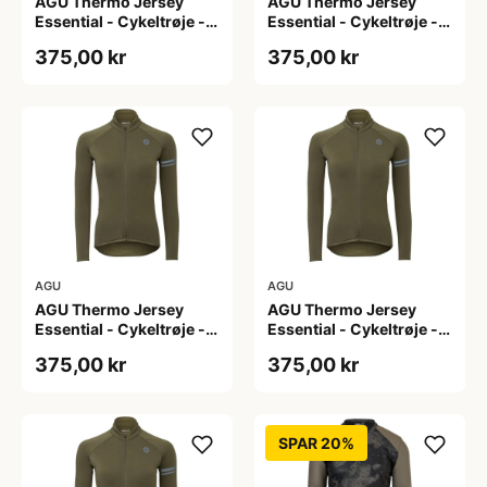
AGU Thermo Jersey
AGU Thermo Jersey
Essential - Cykeltrøje -
Essential - Cykeltrøje -
Dame - Army grøn - Str.
Dame - Army grøn - Str.
375,00 kr
375,00 kr
L
M
AGU
AGU
AGU Thermo Jersey
AGU Thermo Jersey
Essential - Cykeltrøje -
Essential - Cykeltrøje -
Dame - Army grøn - Str.
Dame - Army grøn - Str.
375,00 kr
375,00 kr
S
XL
SPAR 20%