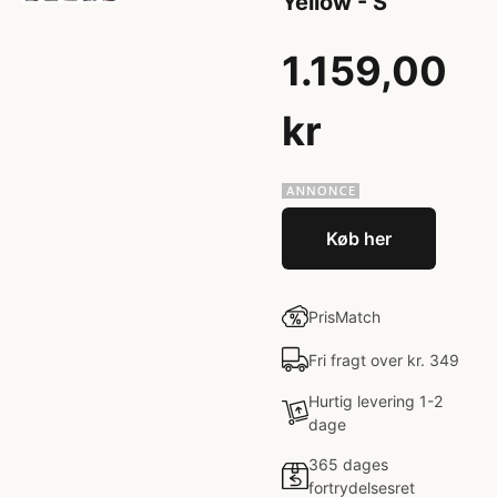
Yellow - S
1.159,00
kr
Køb her
PrisMatch
Fri fragt over kr. 349
Hurtig levering 1-2
dage
365 dages
fortrydelsesret