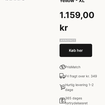
Yellow - XL
1.159,00
kr
Køb her
PrisMatch
Fri fragt over kr. 349
Hurtig levering 1-2
dage
365 dages
fortrydelsesret