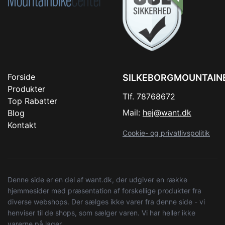
Forside
SILKEBORGMOUNTAIN
Produkter
Tlf. 78768672
Top Rabatter
Mail:
hej@want.dk
Blog
Kontakt
Cookie- og privatlivspolitik
Denne side er en del af want.dk, der udgiver en række
hjemmesider med præsentation af forskellige produkter fra
diverse webshops. Der sælges ikke varer fra denne side - vi
henviser til de shops, som sælger varen. Vi har heller ikke
varerne på lager.