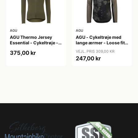
AGU
AGU
AGU Thermo Jersey
AGU - Cykeltrøje med
Essential - Cykeltrøje -
lange ærmer - Loose fit -
Dame - Army grøn - Str.
MTB - Army Grøn - Str. S
VEJL. PRIS 309,00 KR
375,00 kr
XXL
247,00 kr