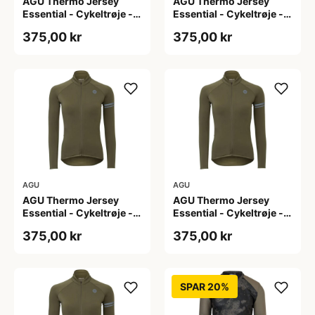
AGU Thermo Jersey
AGU Thermo Jersey
Essential - Cykeltrøje -
Essential - Cykeltrøje -
Dame - Army grøn - Str.
Dame - Army grøn - Str.
375,00 kr
375,00 kr
L
M
AGU
AGU
AGU Thermo Jersey
AGU Thermo Jersey
Essential - Cykeltrøje -
Essential - Cykeltrøje -
Dame - Army grøn - Str.
Dame - Army grøn - Str.
375,00 kr
375,00 kr
S
XL
SPAR 20%