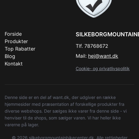
Forside
SILKEBORGMOUNTAIN
Produkter
Tlf. 78768672
Top Rabatter
Mail:
hej@want.dk
Blog
Kontakt
Cookie- og privatlivspolitik
Denne side er en del af want.dk, der udgiver en række
hjemmesider med præsentation af forskellige produkter fra
diverse webshops. Der sælges ikke varer fra denne side - vi
henviser til de shops, som sælger varen. Vi har heller ikke
varerne på lager.
© 2026 silkeborgmountainbikecenter.dk. Alle rettigheder