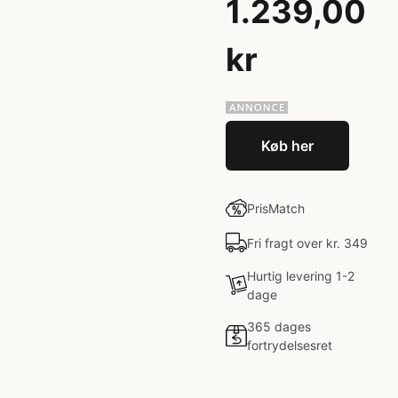
1.239,00
kr
Køb her
PrisMatch
Fri fragt over kr. 349
Hurtig levering 1-2
dage
365 dages
fortrydelsesret