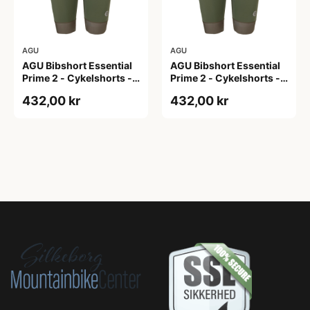
AGU
AGU
AGU Bibshort Essential
AGU Bibshort Essential
Prime 2 - Cykelshorts -
Prime 2 - Cykelshorts -
Dame - Army Grøn - Str.
Dame - Army Grøn - Str.
432,00 kr
432,00 kr
2XL
L