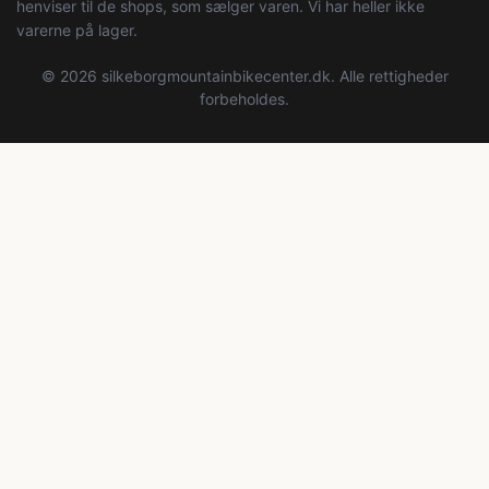
henviser til de shops, som sælger varen. Vi har heller ikke
varerne på lager.
© 2026 silkeborgmountainbikecenter.dk. Alle rettigheder
forbeholdes.