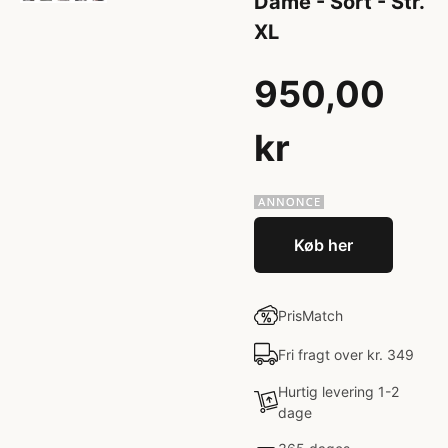
Dame - Sort - Str.
XL
950,00
kr
Køb her
PrisMatch
Fri fragt over kr. 349
Hurtig levering 1-2
dage