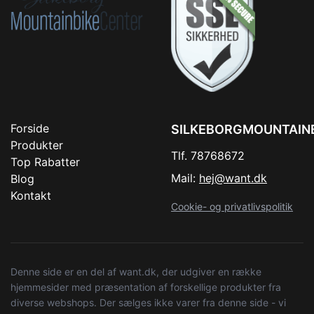
Forside
SILKEBORGMOUNTAIN
Produkter
Tlf. 78768672
Top Rabatter
Mail:
hej@want.dk
Blog
Kontakt
Cookie- og privatlivspolitik
Denne side er en del af want.dk, der udgiver en række
hjemmesider med præsentation af forskellige produkter fra
diverse webshops. Der sælges ikke varer fra denne side - vi