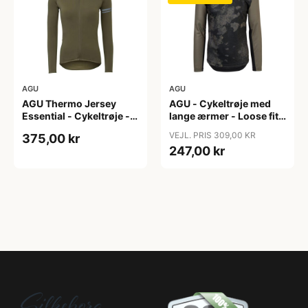
AGU
AGU
AGU Thermo Jersey
AGU - Cykeltrøje med
Essential - Cykeltrøje -
lange ærmer - Loose fit -
Dame - Army grøn - Str.
MTB - Army Grøn - Str. S
VEJL. PRIS 309,00 KR
375,00 kr
XXL
247,00 kr