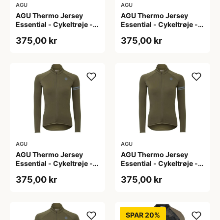
AGU
AGU
AGU Thermo Jersey
AGU Thermo Jersey
Essential - Cykeltrøje -
Essential - Cykeltrøje -
Dame - Army grøn - Str.
Dame - Army grøn - Str.
375,00 kr
375,00 kr
L
M
AGU
AGU
AGU Thermo Jersey
AGU Thermo Jersey
Essential - Cykeltrøje -
Essential - Cykeltrøje -
Dame - Army grøn - Str.
Dame - Army grøn - Str.
375,00 kr
375,00 kr
S
XL
SPAR 20%