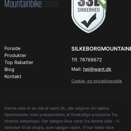
Forside
SILKEBORGMOUNTAIN
Produkter
Tlf. 78768672
Top Rabatter
Mail:
hej@want.dk
Blog
Kontakt
Cookie- og privatlivspolitik
Denne side er en del af want.dk, der udgiver en række
hjemmesider med præsentation af forskellige produkter fra
diverse webshops. Der sælges ikke varer fra denne side - vi
henviser til de shops, som sælger varen. Vi har heller ikke