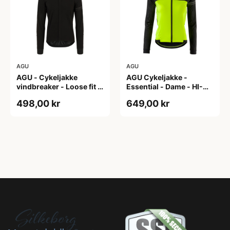
AGU
AGU
AGU - Cykeljakke
AGU Cykeljakke -
vindbreaker - Loose fit -
Essential - Dame - HI-
Sort - Str. XXXL
VIS - Sort/Gul - Str. M
498,00 kr
649,00 kr