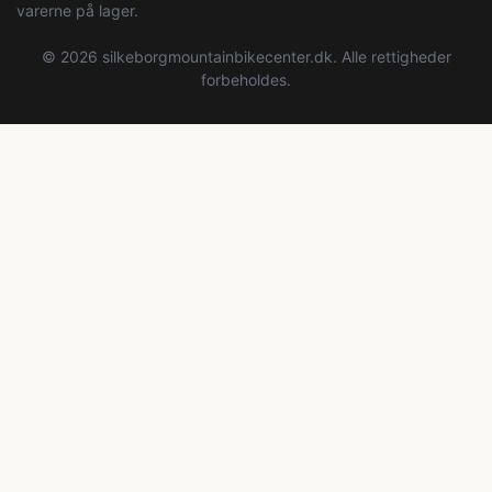
varerne på lager.
© 2026 silkeborgmountainbikecenter.dk. Alle rettigheder
forbeholdes.