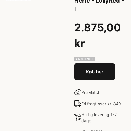
Herre - LollyRed -
L
2.875,00
kr
Køb her
PrisMatch
Fri fragt over kr. 349
Hurtig levering 1-2
dage