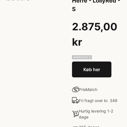
Herre - LollyRed -
S
2.875,00
kr
Køb her
PrisMatch
Fri fragt over kr. 349
Hurtig levering 1-2
dage