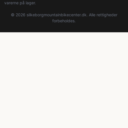
varerne på lager.
© 2026 silkeborgmountainbikecenter.dk. Alle rettigheder
forbeholdes.