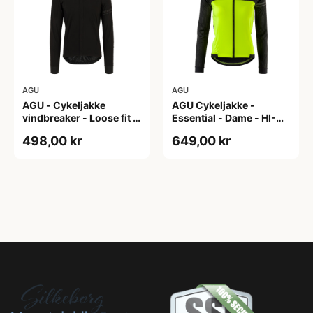
AGU
AGU
AGU - Cykeljakke
AGU Cykeljakke -
vindbreaker - Loose fit -
Essential - Dame - HI-
Sort - Str. XXXL
VIS - Sort/Gul - Str. M
498,00 kr
649,00 kr