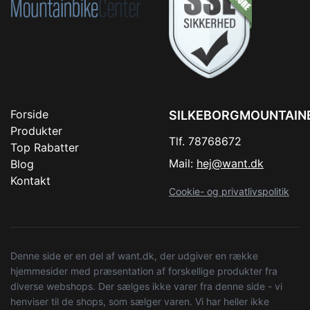
Forside
SILKEBORGMOUNTAIN
Produkter
Tlf. 78768672
Top Rabatter
Mail:
hej@want.dk
Blog
Kontakt
Cookie- og privatlivspolitik
Denne side er en del af want.dk, der udgiver en række
hjemmesider med præsentation af forskellige produkter fra
diverse webshops. Der sælges ikke varer fra denne side - vi
henviser til de shops, som sælger varen. Vi har heller ikke