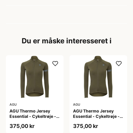
Du er måske interesseret i
AGU
AGU
AGU Thermo Jersey
AGU Thermo Jersey
Essential - Cykeltrøje -
Essential - Cykeltrøje -
Dame - Army grøn - Str.
Dame - Army grøn - Str.
375,00 kr
375,00 kr
L
M