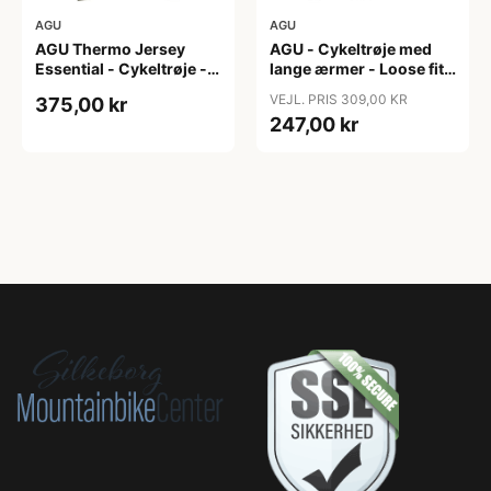
AGU
AGU
AGU Thermo Jersey
AGU - Cykeltrøje med
Essential - Cykeltrøje -
lange ærmer - Loose fit -
Dame - Army grøn - Str.
MTB - Army Grøn - Str. S
VEJL. PRIS 309,00 KR
375,00 kr
XXL
247,00 kr