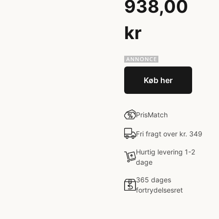
938,00
kr
Køb her
PrisMatch
Fri fragt over kr. 349
Hurtig levering 1-2
dage
365 dages
fortrydelsesret