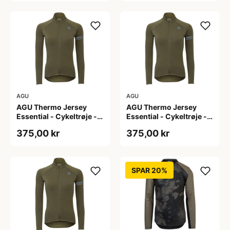
AGU
AGU
AGU Thermo Jersey
AGU Thermo Jersey
Essential - Cykeltrøje -
Essential - Cykeltrøje -
Dame - Army grøn - Str.
Dame - Army grøn - Str.
375,00 kr
375,00 kr
S
XL
SPAR 20%