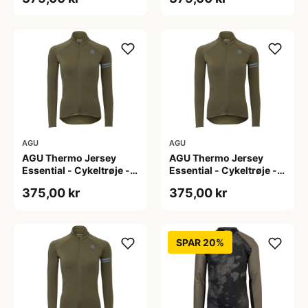
L
M
AGU
AGU
AGU Thermo Jersey
AGU Thermo Jersey
Essential - Cykeltrøje -
Essential - Cykeltrøje -
Dame - Army grøn - Str.
Dame - Army grøn - Str.
375,00 kr
375,00 kr
S
XL
SPAR 20%