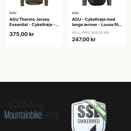
AGU
AGU
AGU Thermo Jersey
AGU - Cykeltrøje med
Essential - Cykeltrøje -
lange ærmer - Loose fit -
Dame - Army grøn - Str.
MTB - Army Grøn - Str. S
VEJL. PRIS 309,00 KR
375,00 kr
XXL
247,00 kr