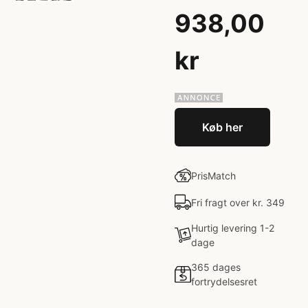
938,00
kr
Køb her
PrisMatch
Fri fragt over kr. 349
Hurtig levering 1-2
dage
365 dages
fortrydelsesret