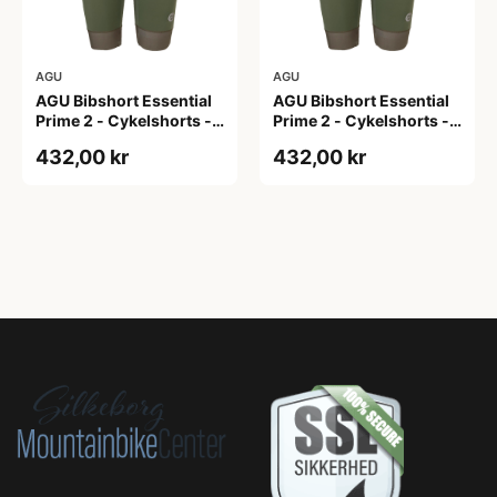
AGU
AGU
AGU Bibshort Essential
AGU Bibshort Essential
Prime 2 - Cykelshorts -
Prime 2 - Cykelshorts -
Dame - Army Grøn - Str.
Dame - Army Grøn - Str.
432,00 kr
432,00 kr
2XL
L