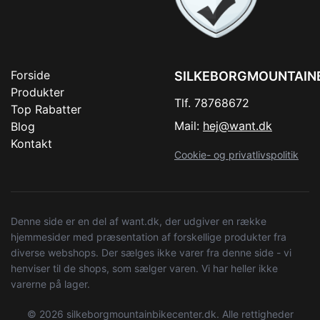
Forside
SILKEBORGMOUNTAIN
Produkter
Tlf. 78768672
Top Rabatter
Mail:
hej@want.dk
Blog
Kontakt
Cookie- og privatlivspolitik
Denne side er en del af want.dk, der udgiver en række
hjemmesider med præsentation af forskellige produkter fra
diverse webshops. Der sælges ikke varer fra denne side - vi
henviser til de shops, som sælger varen. Vi har heller ikke
varerne på lager.
© 2026 silkeborgmountainbikecenter.dk. Alle rettigheder