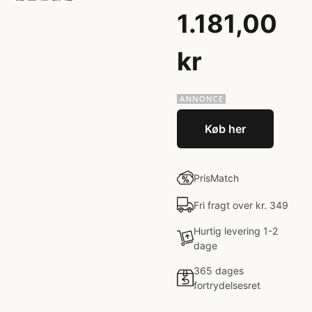
1.181,00
kr
Køb her
PrisMatch
Fri fragt over kr. 349
Hurtig levering 1-2
dage
365 dages
fortrydelsesret