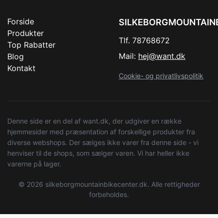
Forside
SILKEBORGMOUNTAIN
Produkter
Tlf. 78768672
Top Rabatter
Mail:
hej@want.dk
Blog
Kontakt
Cookie- og privatlivspolitik
Denne side er en del af want.dk, der udgiver en række
hjemmesider med præsentation af forskellige produkter fra
diverse webshops. Der sælges ikke varer fra denne side - vi
henviser til de shops, som sælger varen. Vi har heller ikke
varerne på lager.
© 2026 silkeborgmountainbikecenter.dk. Alle rettigheder
forbeholdes.