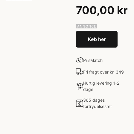
700,00 kr
Køb her
PrisMatch
Fri fragt over kr. 349
Hurtig levering 1-2
dage
365 dages
fortrydelsesret