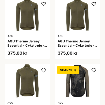
AGU
AGU
AGU Thermo Jersey
AGU Thermo Jersey
Essential - Cykeltrøje -
Essential - Cykeltrøje -
Dame - Army grøn - Str.
Dame - Army grøn - Str.
375,00 kr
375,00 kr
S
XL
SPAR 20%
AGU
AGU