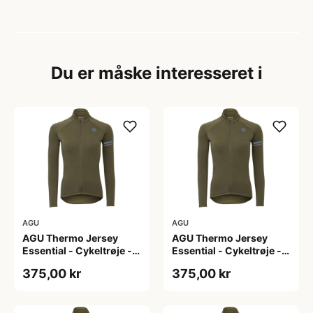
Du er måske interesseret i
AGU
AGU
AGU Thermo Jersey
AGU Thermo Jersey
Essential - Cykeltrøje -
Essential - Cykeltrøje -
Dame - Army grøn - Str.
Dame - Army grøn - Str.
375,00 kr
375,00 kr
L
M