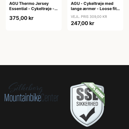
AGU Thermo Jersey
AGU - Cykeltrøje med
Essential - Cykeltrøje -
lange ærmer - Loose fit -
Dame - Army grøn - Str.
MTB - Army Grøn - Str. S
VEJL. PRIS 309,00 KR
375,00 kr
XXL
247,00 kr