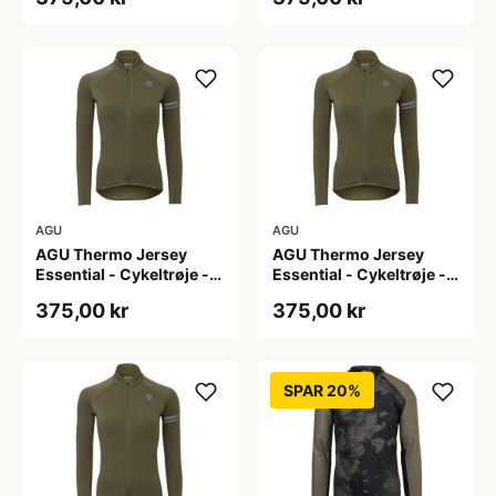
L
M
AGU
AGU
AGU Thermo Jersey
AGU Thermo Jersey
Essential - Cykeltrøje -
Essential - Cykeltrøje -
Dame - Army grøn - Str.
Dame - Army grøn - Str.
375,00 kr
375,00 kr
S
XL
SPAR 20%