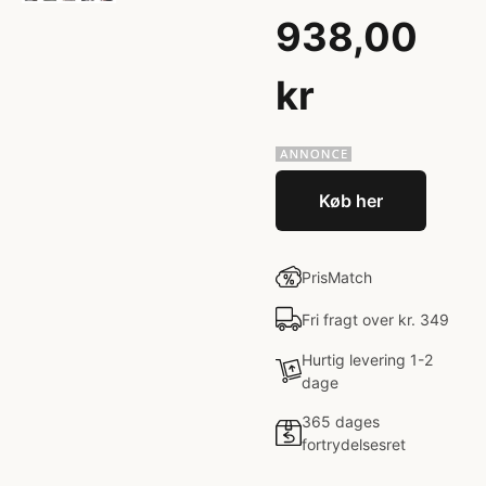
938,00
kr
Køb her
PrisMatch
Fri fragt over kr. 349
Hurtig levering 1-2
dage
365 dages
fortrydelsesret