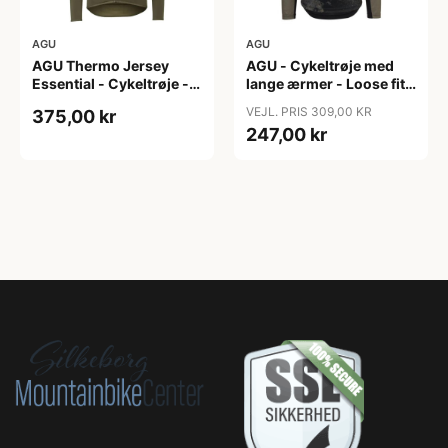
AGU
AGU
AGU Thermo Jersey
AGU - Cykeltrøje med
Essential - Cykeltrøje -
lange ærmer - Loose fit -
Dame - Army grøn - Str.
MTB - Army Grøn - Str. S
VEJL. PRIS 309,00 KR
375,00 kr
XXL
247,00 kr