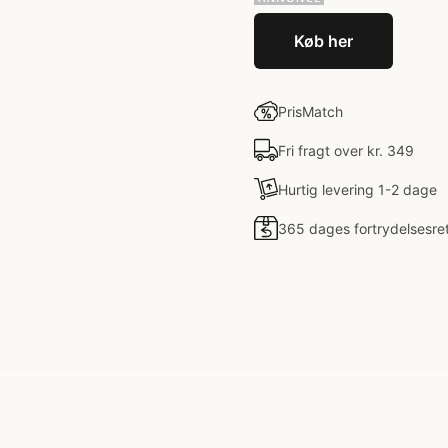
Køb her
PrisMatch
Fri fragt over kr. 349
Hurtig levering 1-2 dage
365 dages fortrydelsesre