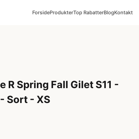
Forside
Produkter
Top Rabatter
Blog
Kontakt
 R Spring Fall Gilet S11 -
- Sort - XS