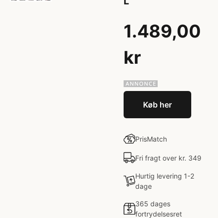
L
1.489,00
kr
Køb her
PrisMatch
Fri fragt over kr. 349
Hurtig levering 1-2
dage
365 dages
fortrydelsesret