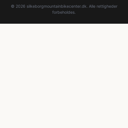
© 2026 silkeborgmountainbikecenter.dk. Alle rettigheder
forbeholdes.