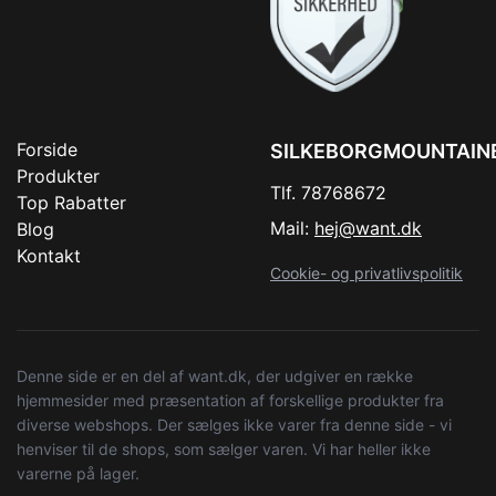
Forside
SILKEBORGMOUNTAIN
Produkter
Tlf. 78768672
Top Rabatter
Mail:
hej@want.dk
Blog
Kontakt
Cookie- og privatlivspolitik
Denne side er en del af want.dk, der udgiver en række
hjemmesider med præsentation af forskellige produkter fra
diverse webshops. Der sælges ikke varer fra denne side - vi
henviser til de shops, som sælger varen. Vi har heller ikke
varerne på lager.