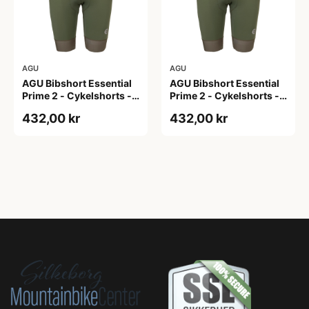
AGU
AGU
AGU Bibshort Essential
AGU Bibshort Essential
Prime 2 - Cykelshorts -
Prime 2 - Cykelshorts -
Dame - Army Grøn - Str.
Dame - Army Grøn - Str.
432,00 kr
432,00 kr
2XL
L